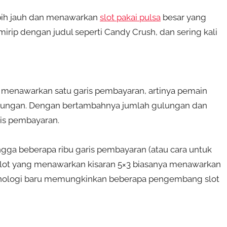
bih jauh dan menawarkan
slot pakai pulsa
besar yang
irip dengan judul seperti Candy Crush, dan sering kali
a menawarkan satu garis pembayaran, artinya pemain
gulungan. Dengan bertambahnya jumlah gulungan dan
ris pembayaran.
hingga beberapa ribu garis pembayaran (atau cara untuk
Slot yang menawarkan kisaran 5×3 biasanya menawarkan
eknologi baru memungkinkan beberapa pengembang slot