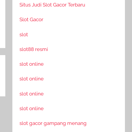
Situs Judi Slot Gacor Terbaru
Slot Gacor
slot
slot88 resmi
slot online
slot online
slot online
slot online
slot gacor gampang menang