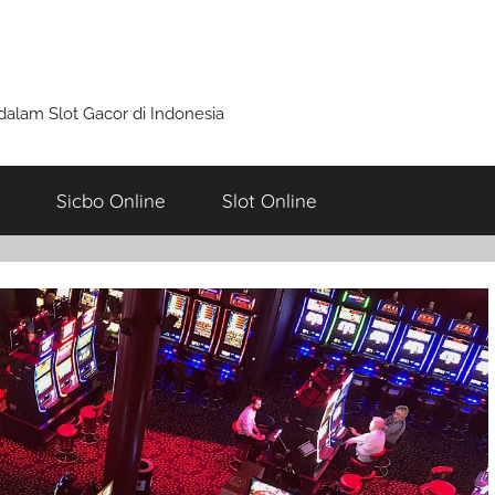
alam Slot Gacor di Indonesia
Sicbo Online
Slot Online