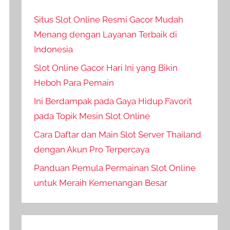
Situs Slot Online Resmi Gacor Mudah
Menang dengan Layanan Terbaik di
Indonesia
Slot Online Gacor Hari Ini yang Bikin
Heboh Para Pemain
Ini Berdampak pada Gaya Hidup Favorit
pada Topik Mesin Slot Online
Cara Daftar dan Main Slot Server Thailand
dengan Akun Pro Terpercaya
Panduan Pemula Permainan Slot Online
untuk Meraih Kemenangan Besar