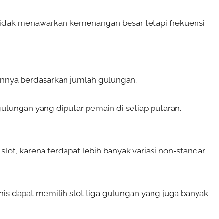
nya tidak menawarkan kemenangan besar tetapi frekuensi
nnya berdasarkan jumlah gulungan.
gulungan yang diputar pemain di setiap putaran.
lot, karena terdapat lebih banyak variasi non-standar
nis dapat memilih slot tiga gulungan yang juga banyak