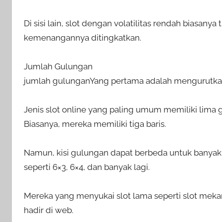
Di sisi lain, slot dengan volatilitas rendah biasa
kemenangannya ditingkatkan.
Jumlah Gulungan
jumlah gulunganYang pertama adalah mengurutka
Jenis slot online yang paling umum memiliki lima 
Biasanya, mereka memiliki tiga baris.
Namun, kisi gulungan dapat berbeda untuk banyak s
seperti 6×3, 6×4, dan banyak lagi.
Mereka yang menyukai slot lama seperti slot meka
hadir di web.