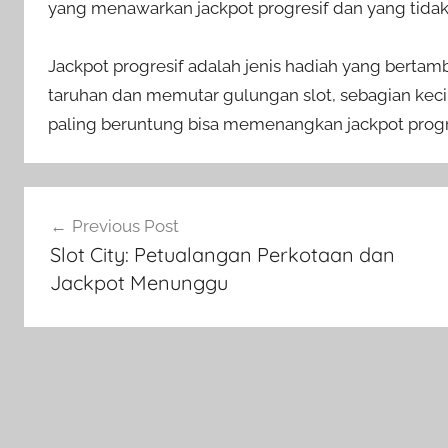
yang menawarkan jackpot progresif dan yang tidak
Jackpot progresif adalah jenis hadiah yang bertam
taruhan dan memutar gulungan slot, sebagian keci
paling beruntung bisa memenangkan jackpot progre
Navigasi
Previous Post
pos
Slot City: Petualangan Perkotaan dan
Jackpot Menunggu