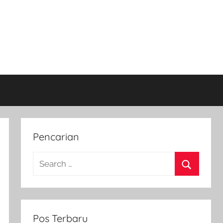
Pencarian
Search
for:
Search
Pos Terbaru