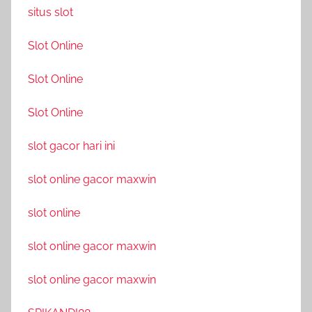
situs slot
Slot Online
Slot Online
Slot Online
slot gacor hari ini
slot online gacor maxwin
slot online
slot online gacor maxwin
slot online gacor maxwin