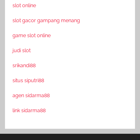
slot online
slot gacor gampang menang
game slot online
judi slot
srikandi88
situs siputri88
agen sidarma88
link sidarma88