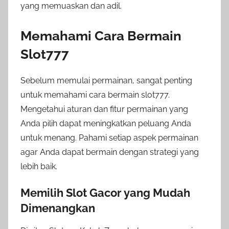
yang memuaskan dan adil.
Memahami Cara Bermain
Slot777
Sebelum memulai permainan, sangat penting
untuk memahami cara bermain slot777.
Mengetahui aturan dan fitur permainan yang
Anda pilih dapat meningkatkan peluang Anda
untuk menang. Pahami setiap aspek permainan
agar Anda dapat bermain dengan strategi yang
lebih baik.
Memilih Slot Gacor yang Mudah
Dimenangkan