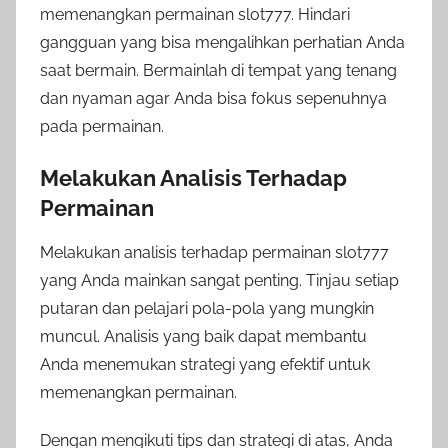
memenangkan permainan slot777. Hindari
gangguan yang bisa mengalihkan perhatian Anda
saat bermain. Bermainlah di tempat yang tenang
dan nyaman agar Anda bisa fokus sepenuhnya
pada permainan.
Melakukan Analisis Terhadap
Permainan
Melakukan analisis terhadap permainan slot777
yang Anda mainkan sangat penting. Tinjau setiap
putaran dan pelajari pola-pola yang mungkin
muncul. Analisis yang baik dapat membantu
Anda menemukan strategi yang efektif untuk
memenangkan permainan.
Dengan mengikuti tips dan strategi di atas, Anda