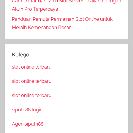
Cara Daftar dan Main Slot Server Thailand dengan
Akun Pro Terpercaya
Panduan Pemula Permainan Slot Online untuk
Meraih Kemenangan Besar
Kolega
slot online terbaru
slot online terbaru
slot online terbaru
siputri88 login
Agen siputri88